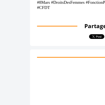
#8Mars #DroitsDesFemmes #FonctionPubl
#CFDT
Partage