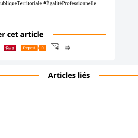
iqueTerritoriale #ÉgalitéProfessionnelle
r cet article
Repost
0
Articles liés