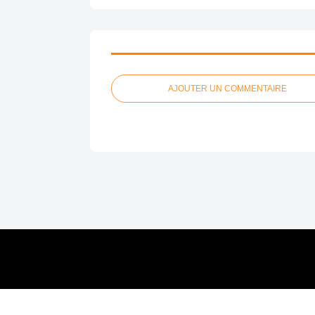
AJOUTER UN COMMENTAIRE
Voir le profil de
sur le portail Overblog
Top artic