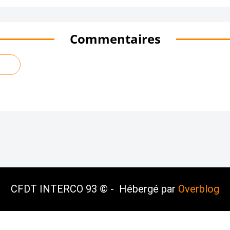
Commentaires
CFDT INTERCO 93 © - Hébergé par
Overblog
les
Contact
Signaler un abus
C.G.U.
Cook